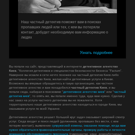
Наш частный детектив поможет вам в поисках
пропавших людей или тех, с кем вы потеряли
контакт, добудет необходимую вам информацию о
людях
Узнать подробнее
Вы попали на сайт, представляющий в интернете
детективное агентство
Киев
, "Коллегия детективов и специалистов безопасности бизнеса "Factum".
Наверное вы искали в сети нечто похожее на
частный детектив Киев
либо
детективное агентство Киев
, желая найти детективные услуги в Киеве.
Возможно вы впервые обращаетесь в такую организацию, как частное
детективное агенство и вам понадобился
частный детектив Киев
, и вы
попали сюда, набирая в поисковике "
детективное агентство киев
" или "
частный
детектив киев
", то опять же, вы попали именно туда, куда вам нужно. Сделав у
нас заказ на услуги частного детектива вы не пожалеете. Хотя
территориально наше детективное агентство находиться в городе Киев, мы
оказываем услуги по всей Украине.
Детективное агентство решает большой круг задач оказывает широкий спектр
услуг. Сюда входит и поиск людей (должников, пропавших без вести, с кем
потерян контакт), выявление
супружеской измены
,
оказание помощи, когда вам
нужно обратиться в правоохранительные органы
,
проверку работы и личности
домашнего обслуживающего персонала
(гувернантки, няни, домработницы),