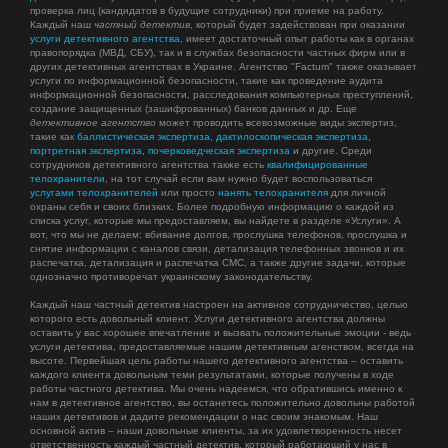
проверка лиц (кандидатов в будущие сотрудники) при приеме на работу.
Каждый наш
частный детектив
, который будет задействован при оказании
услуги детективного агентства
, имеет достаточный опыт работы как в органах
правопорядка (МВД, СБУ), так и в службах безопасности частных фирм или в
других детективных агентствах в Украине. Агентство "Factum" также оказывает
услуги по информационной безопасности, такие как проведение аудита
информационной безопасности, расследования компьютерных преступлений,
создание защищенных (зашифрованных) банков данных и др. Еще
детективное агентство
может проводить всевозможные виды экспертиз,
такие как
баллистическая экспертиза
,
дактилоскопическая экспертиза
,
портретная экспертиза
,
почерковедческая экспертиза
и другие. Среди
сотрудников детективного агентства также есть
квалифицированные
телохранители
, на тот случай если вам нужно будет воспользоваться
услугами телохранителей
или просто
нанять телохранителя
для личной
охраны себя и своих близких. Более подробную информацию о каждой из
списка услуг, которые мы предоставляем, вы найдете в разделе «Услуги». А
вот, что мы не делаем: вбивание долгов, прослушка телефонов, прослушка и
снятие информации с каналов связи, детализация телефонных звонков и их
распечатка, детализация и распечатка СМС, а также другие задачи, которые
однозначно противоречат украинскому законодательству.
Каждый наш частный детектив настроен на активное сотрудничество, целью
которого есть довольный клиент. Услуги детективного агентства должны
оставить у вас хорошее впечатление и вызвать положительные эмоции - ведь
услуги детектива, предоставляемые нашим детективным агенством, всегда на
высоте. Первейшая цель работы нашего детективного агентства – оставить
каждого клиента довольным теми результатами, которые получены в ходе
работы частного детектива. Мы очень надеемся, что обратившись именно к
нам в детективное агентство, вы останетесь положительно довольны работой
наших детективов и дадите рекомендации о нас своим знакомым. Наш
основной актив – наши довольные клиенты, за их удовлетворенность несет
ответственность каждый частный детектив, который работающий у нас в