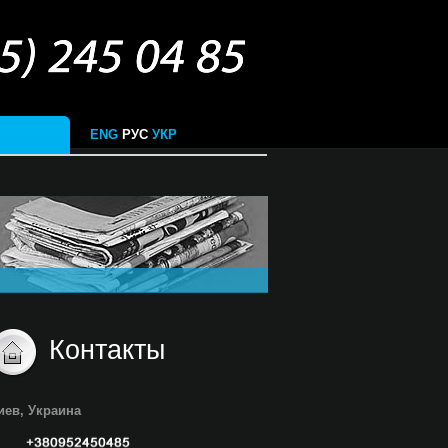
ENG
РУС
УКР
Контакты
иев, Украина