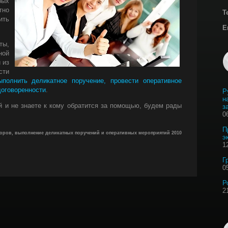
бых
тно
Т
ить
E
ы,
ой
 из
сти
ыполнить деликатное поручение, провести оперативное
договоренности
.
Р
н
й и не знаете к кому обратится за помощью, будем рады
з
0
П
оров, выполнение деликатных поручений и оперативных мероприятий 2010
э
1
Г
0
Р
2