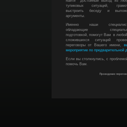
найти достойный выход из лю
тупиковых ситуаций, грамо
выстроить беседу и вылож
аргументы.
Именно наши специалист
обладающие специальн
подготовкой, помогут Вам в любой
сложившихся ситуаций прове
переговоры от Вашего имени,
в
мероприятие по предварительной 
Если вы столкнулись, с проблемо
помочь Вам.
Проведение перегов