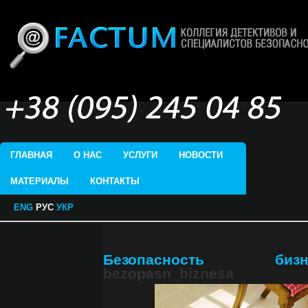
ГЛАВНАЯ
О НАС
УСЛУГИ
НОВОСТИ
МАТЕРИАЛЫ
КОНТАКТЫ
ENG
РУС
УКР
Безопасность бизн
bezopasn_biznesa