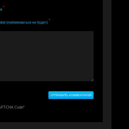
*
мя
*
Mail (публиковаться не будет)
APTCHA Code
*