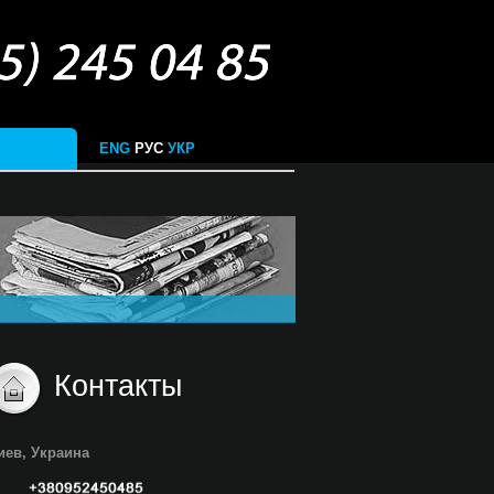
ENG
РУС
УКР
Контакты
иев, Украина