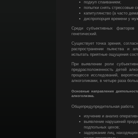
подкуп спаиванием;
попытки снять стрессовые с
капитулянство (а часто дема
диспропорция времени у муж
Среди субъективных факторов 
генетический.
Существует точка зрения, соглас
распространении пьянства и алк
испытать приятные ощущения сост
При выявлении роли субъективн
предрасположенность детей алко
процессе исследований, вероятно
алкоголиками, в четыре раза боль
Основные направления деятельност
алкоголизма.
Общепредупредительная работа:
изучение и анализ оператив
выявление нарушений продаж
подпольных цехов;
задержание лиц, находящихс