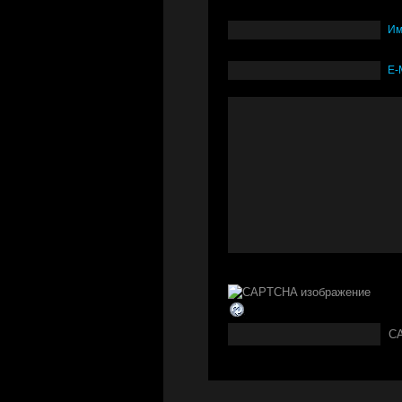
И
Е-
C