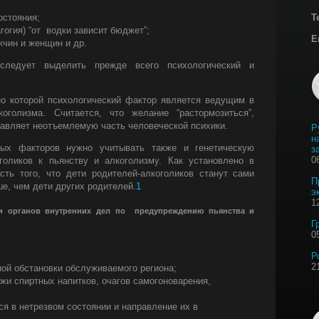
Т
остояния;
гогия) “от водки зависит бюджет”;
E
чин и женщин и др.
следует выделить прежде всего психологический и
но которой психологический фактор является ведущим в
оголизма. Считается, что желание “растормозиться”,
авляет неотъемлемую часть человеческой психики.
Р
н
ых факторов нужно учитывать также и генетическую
з
0
голиков к пьянству и алкоголизму. Как установлено в
сть того, что дети родителей-алкоголиков станут сами
П
ше, чем дети других родителей.
1
э
1
и органов внутренних дел по предупреждению пьянства и
Г
0
Р
2
ной обстановки обслуживаемого региона;
и спиртных напитков, очагов самогоноварения,
я в нетрезвом состоянии и направление их в