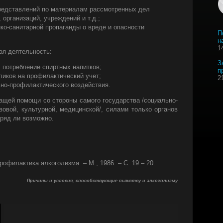
представлений по материалам рассмотренных дел
организаций, учреждений и т.д.;
ко-санитарной пропаганды о вреде и опасности
П
н
1
я деятельность:
З
потребление спиртных напитков;
п
ликов на профилактический учет;
2
ьно-профилактического воздействия.
ащей помощи со стороны самого государства /социально-
вовой, культурной, медицинской/, силами только органов
вряд ли возможно.
офилактика алкоголизма. – М., 1986. – С. 19 – 20.
Причины и условия, способствующие пьянству и алкоголизму