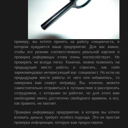
примеру, вы хотите принять на работу специалиста, в
котором нуждается ваше предприятие. Для вас важно,
чтобы его резюме соответствовало реальной картине и
проверка информации
этому очень поспособствует.. Но
проверить не всегда легко. Конечно, можно позвонить на
предыдущее место работы и спросить, как себя
зарекомендовал интересующий вас специалист. Но если на
предыдущем месте работы от него ели избавились, то
наверняка вам скажут неправду. Вы, конечно, можете
самостоятельно отправиться в путешествие и расспросить
сотрудников, с которыми он работал, но для этого вам
необходимо иметь достаточно свободного времени, а его,
как правило, не хватает.
Проверка информации
предприятия, в которое вы хотите
вложить деньги, требует особого подхода. Это не простая
проверка информации, которую вам предоставили.